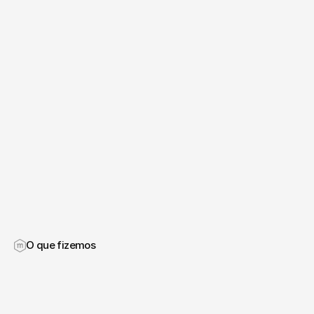
O que fizemos
O
grande
desafio
do
projeto
foi
equilibrar
os
interesses
comerciais
com
as
reais
necessidades
de
quem