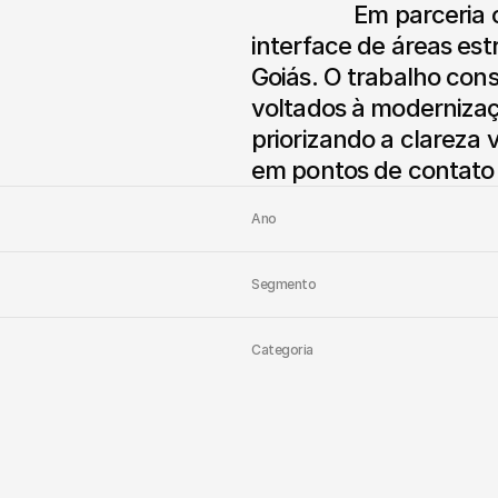
                  Em parceria com a Ilion, atuamos no refinamento da 
interface de áreas estr
Goiás. O trabalho cons
voltados à modernizaçã
priorizando a clareza v
em pontos de contato
Ano
Segmento
Categoria